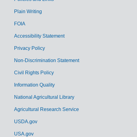
G
Plain Writing
o
FOIA
v
Accessibility Statement
e
r
Privacy Policy
n
Non-Discrimination Statement
m
Civil Rights Policy
e
n
Information Quality
t
National Agricultural Library
L
Agricultural Research Service
i
USDA.gov
n
k
USA.gov